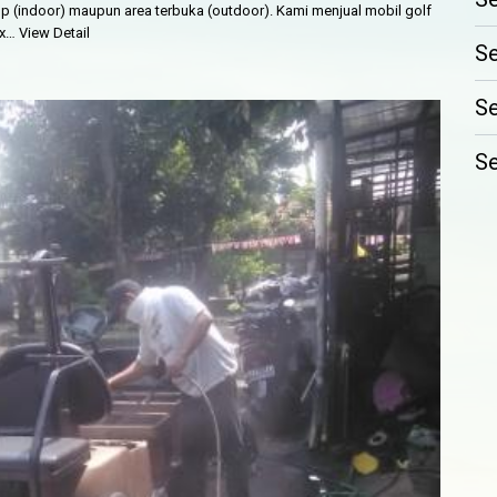
tup (indoor) maupun area terbuka (outdoor). Kami menjual mobil golf
ox…
View Detail
Se
Se
Se