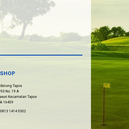
SHOP
Cibinong Tapos
03 No. 19 A
paeun Kecamatan Tapos
ok 16459
: 0813 1414 0302