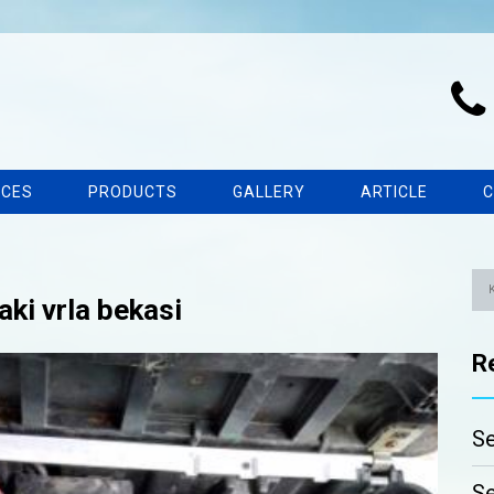
ICES
PRODUCTS
GALLERY
ARTICLE
C
aki vrla bekasi
R
Se
Se