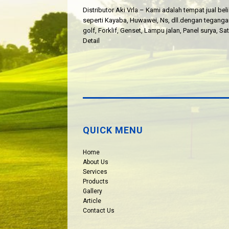
Distributor Aki Vrla – Kami adalah tempat jual be
seperti Kayaba, Huwawei, Ns, dll.dengan tegangan 
golf, Forklif, Genset, Lampu jalan, Panel surya, S
Detail
QUICK MENU
Home
About Us
Services
Products
Gallery
Article
Contact Us