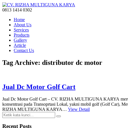
0813 1414 0302
Home
About Us
Services
Products
Gallery
Article
Contact Us
Tag Archive: distributor dc motor
Jual Dc Motor Golf Cart
Jual Dc Motor Golf Cart – CV. RIZHA MULTIGUNA KARYA merupakan
konsentrasi pada Transoprtasi Lokal, yakni mobil golf (Golf Car), 
RIZHA MULTIGUNA KARYA…
View Detail
Recent Posts