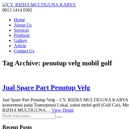
0813 1414 0302
Home
About Us
Services
Products
Gallery
Article
Contact Us
Tag Archive: penutup velg mobil golf
Jual Spare Part Penutup Velg
Jual Spare Part Penutup Velg – CV. RIZHA MULTIGUNA KARYA merup
konsentrasi pada Transoprtasi Lokal, yakni mobil golf (Golf Car), 
RIZHA MULTIGUNA…
View Detail
Recent Posts