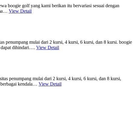
a boogie golf yang kami berikan itu bervariasi sesuai dengan
orma…
View Detail
 penumpang mulai dari 2 kursi, 4 kursi, 6 kursi, dan 8 kursi. boogie
 dapat dihindari….
View Detail
s penumpang mulai dari 2 kursi, 4 kursi, 6 kursi, dan 8 kursi,
n berbagai kendala…
View Detail