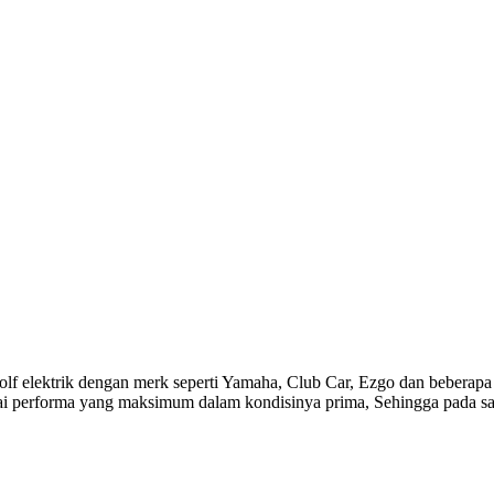
lf elektrik dengan merk seperti Yamaha, Club Car, Ezgo dan beberapa 
yai performa yang maksimum dalam kondisinya prima, Sehingga pada s