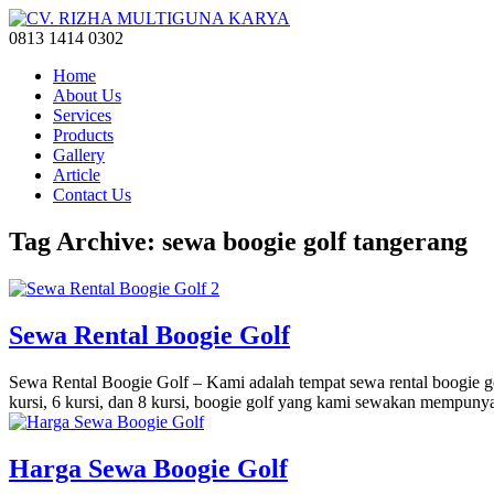
0813 1414 0302
Home
About Us
Services
Products
Gallery
Article
Contact Us
Tag Archive: sewa boogie golf tangerang
Sewa Rental Boogie Golf
Sewa Rental Boogie Golf – Kami adalah tempat sewa rental boogie go
kursi, 6 kursi, dan 8 kursi, boogie golf yang kami sewakan mempun
Harga Sewa Boogie Golf