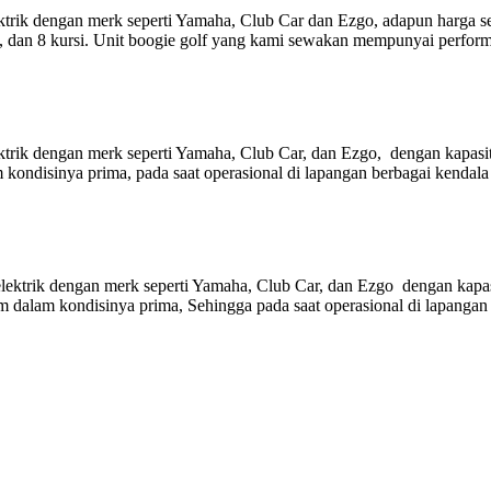
rik dengan merk seperti Yamaha, Club Car dan Ezgo, adapun harga sew
ursi, dan 8 kursi. Unit boogie golf yang kami sewakan mempunyai perf
rik dengan merk seperti Yamaha, Club Car, dan Ezgo, dengan kapasitas
ndisinya prima, pada saat operasional di lapangan berbagai kendala
ektrik dengan merk seperti Yamaha, Club Car, dan Ezgo dengan kapasita
dalam kondisinya prima, Sehingga pada saat operasional di lapanga