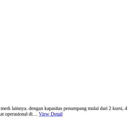
merk lainnya. dengan kapasitas penumpang mulai dari 2 kursi, 4
aat operasional di…
View Detail