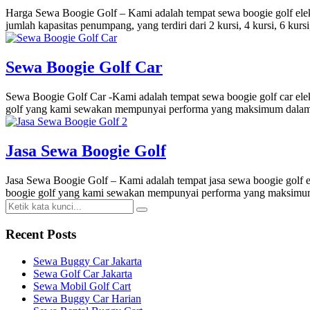
Harga Sewa Boogie Golf – Kami adalah tempat sewa boogie golf elekt
jumlah kapasitas penumpang, yang terdiri dari 2 kursi, 4 kursi, 6 k
Sewa Boogie Golf Car
Sewa Boogie Golf Car -Kami adalah tempat sewa boogie golf car elekt
golf yang kami sewakan mempunyai performa yang maksimum dalam ko
Jasa Sewa Boogie Golf
Jasa Sewa Boogie Golf – Kami adalah tempat jasa sewa boogie golf el
boogie golf yang kami sewakan mempunyai performa yang maksimum 
Recent Posts
Sewa Buggy Car Jakarta
Sewa Golf Car Jakarta
Sewa Mobil Golf Cart
Sewa Buggy Car Harian