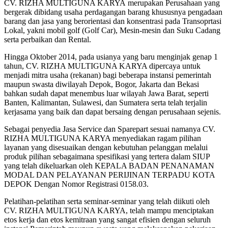
CV. RIZHA MULTIGUNA KARYA merupakan Perusahaan yang
bergerak dibidang usaha perdagangan barang khususnya pengadaan
barang dan jasa yang berorientasi dan konsentrasi pada Transoprtasi
Lokal, yakni mobil golf (Golf Car), Mesin-mesin dan Suku Cadang
serta perbaikan dan Rental.
Hingga Oktober 2014, pada usianya yang baru menginjak genap 1
tahun, CV. RIZHA MULTIGUNA KARYA dipercaya untuk
menjadi mitra usaha (rekanan) bagi beberapa instansi pemerintah
maupun swasta diwilayah Depok, Bogor, Jakarta dan Bekasi
bahkan sudah dapat menembus luar wilayah Jawa Barat, seperti
Banten, Kalimantan, Sulawesi, dan Sumatera serta telah terjalin
kerjasama yang baik dan dapat bersaing dengan perusahaan sejenis.
Sebagai penyedia Jasa Service dan Sparepart sesuai namanya CV.
RIZHA MULTIGUNA KARYA menyediakan ragam pilihan
layanan yang disesuaikan dengan kebutuhan pelanggan melalui
produk pilihan sebagaimana spesifikasi yang tertera dalam SIUP
yang telah dikeluarkan oleh KEPALA BADAN PENANAMAN
MODAL DAN PELAYANAN PERIJINAN TERPADU KOTA
DEPOK Dengan Nomor Registrasi 0158.03.
Pelatihan-pelatihan serta seminar-seminar yang telah diikuti oleh
CV. RIZHA MULTIGUNA KARYA, telah mampu menciptakan
etos kerja dan etos kemitraan yang sangat efisien dengan seluruh