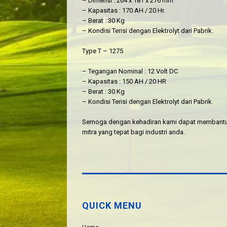
– Dimensi : 264 x 181 x 276 mm
– Kapasitas : 170 AH / 20 Hr.
– Berat : 30 Kg
– Kondisi Terisi dengan Elektrolyt dari Pabrik.
Type T – 1275
– Tegangan Nominal : 12 Volt DC
– Kapasitas : 150 AH / 20 HR
– Berat : 30 Kg
– Kondisi Terisi dengan Elektrolyt dari Pabrik.
Semoga dengan kehadiran kami dapat membantu d
mitra yang tepat bagi industri anda.
QUICK MENU