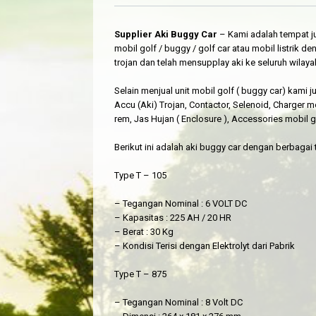
Supplier Aki Buggy Car
– Kami adalah tempat ju
mobil golf / buggy / golf car atau mobil listrik d
trojan dan telah mensupplay aki ke seluruh wilaya
Selain menjual unit mobil golf ( buggy car) kami ju
Accu (Aki) Trojan, Contactor, Selenoid, Charger mo
rem, Jas Hujan ( Enclosure ), Accessories mobil gol
Berikut ini adalah aki buggy car dengan berbagai t
Type T – 105
– Tegangan Nominal : 6 VOLT DC
– Kapasitas : 225 AH / 20 HR
– Berat : 30 Kg
– Kondisi Terisi dengan Elektrolyt dari Pabrik
Type T – 875
– Tegangan Nominal : 8 Volt DC