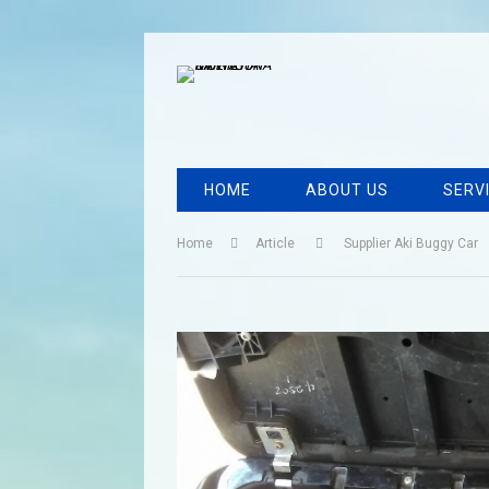
HOME
ABOUT US
SERV
Home
Article
Supplier Aki Buggy Car