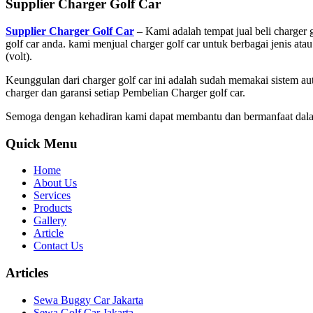
Supplier Charger Golf Car
Supplier Charger Golf Car
– Kami adalah tempat jual beli charger g
golf car anda. kami menjual charger golf car untuk berbagai jenis ata
(volt).
Keunggulan dari charger golf car ini adalah sudah memakai sistem a
charger dan garansi setiap Pembelian Charger golf car.
Semoga dengan kehadiran kami dapat membantu dan bermanfaat dalam h
Quick Menu
Home
About Us
Services
Products
Gallery
Article
Contact Us
Articles
Sewa Buggy Car Jakarta
Sewa Golf Car Jakarta