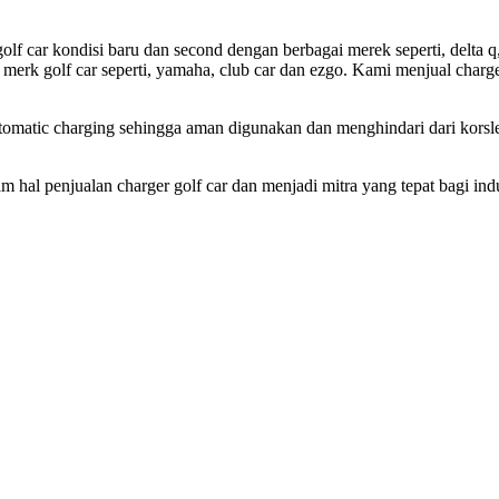
olf car kondisi baru dan second dengan berbagai merek seperti, delta q,
u merk golf car seperti, yamaha, club car dan ezgo. Kami menjual charg
utomatic charging sehingga aman digunakan dan menghindari dari korsl
al penjualan charger golf car dan menjadi mitra yang tepat bagi indu