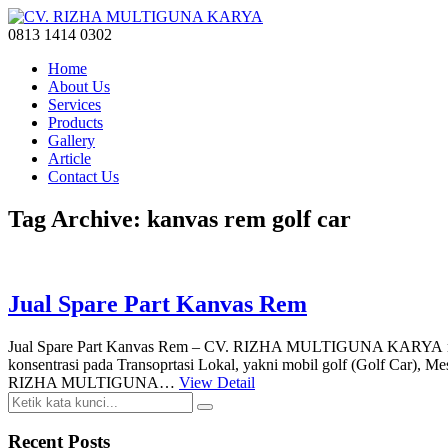
0813 1414 0302
Home
About Us
Services
Products
Gallery
Article
Contact Us
Tag Archive: kanvas rem golf car
Jual Spare Part Kanvas Rem
Jual Spare Part Kanvas Rem – CV. RIZHA MULTIGUNA KARYA merupa
konsentrasi pada Transoprtasi Lokal, yakni mobil golf (Golf Car), 
RIZHA MULTIGUNA…
View Detail
Recent Posts