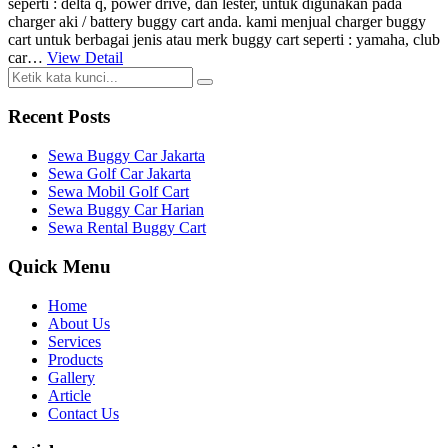
seperti : delta q, power drive, dan lester, untuk digunakan pada
charger aki / battery buggy cart anda. kami menjual charger buggy
cart untuk berbagai jenis atau merk buggy cart seperti : yamaha, club
car…
View Detail
Recent Posts
Sewa Buggy Car Jakarta
Sewa Golf Car Jakarta
Sewa Mobil Golf Cart
Sewa Buggy Car Harian
Sewa Rental Buggy Cart
Quick Menu
Home
About Us
Services
Products
Gallery
Article
Contact Us